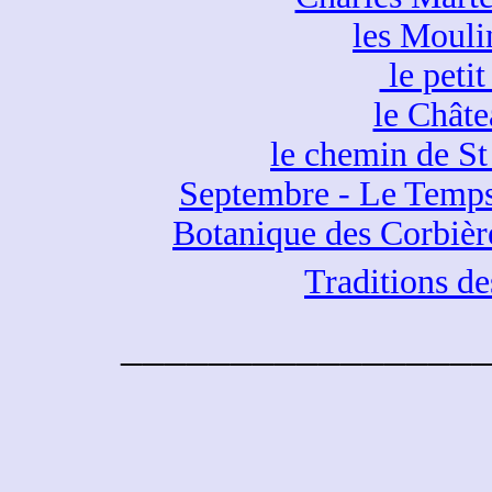
les Mouli
le petit
le Chât
le chemin de S
Septembre - Le Temps
Botanique des Corbièr
Traditions des
________________