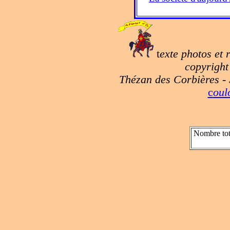
t
exte photos et 
copyright 
Thézan des Corbières - 
c
ou
Nombre tot