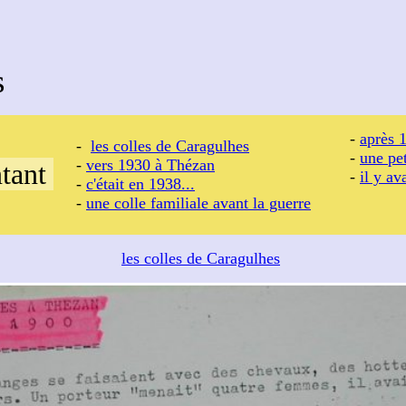
s
-
après 1
-
les colles de Caragulhes
-
une pet
-
vers 1930 à Thézan
tant
-
il y av
-
c'était en 1938...
-
une colle familiale avant la guerre
les colles de Caragulhes