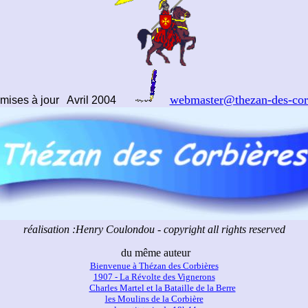
webmaster@thezan-des-cor
 mises à jour Avril 2004
réalisation :Henry Coulondou - copyright all rights reserved
du même auteur
Bienvenue à Thézan des Corbières
1907 - La Révolte des Vignerons
Charles Martel et la Bataille de la Berre
les Moulins de la Corbière