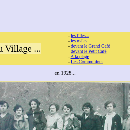
-
les filles...
-
les mâles
 Village ...
-
devant le Grand Café
-
devant le Petit Café
-
A la plage
-
Les Communions
en 1928...