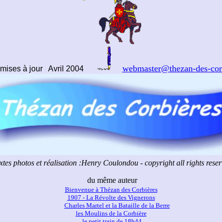
webmaster@thezan-des-cor
 mises à jour Avril 2004
extes photos et réalisation :Henry Coulondou - copyright all rights rese
du même auteur
Bienvenue à Thézan des Corbières
1907 - La Révolte des Vignerons
Charles Martel et la Bataille de la Berre
les Moulins de la Corbière
le petit train de 18h44