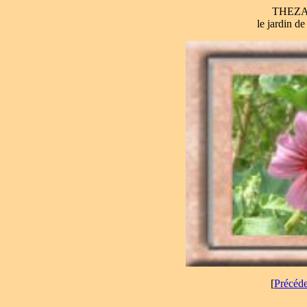
THEZA
le jardin d
[
Précéd