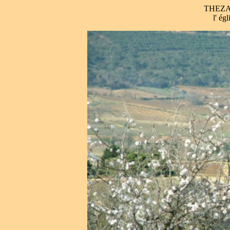
THEZA
l' ég