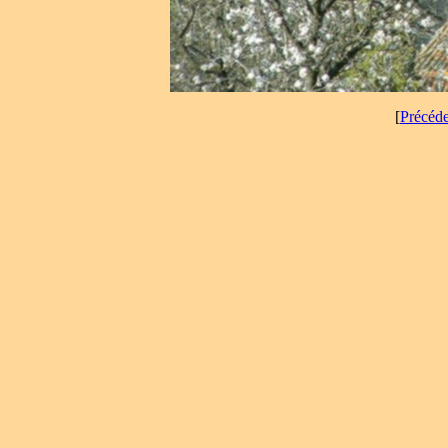
[
Précéd