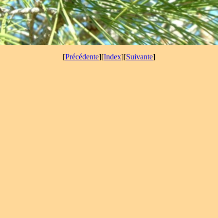
[
Précédente
][
Index
][
Suivante
]