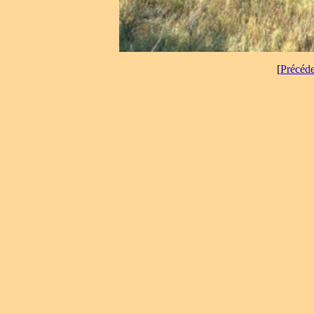
[
Précéd