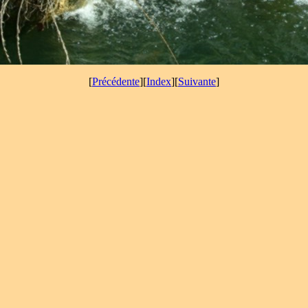
[
Précédente
][
Index
][
Suivante
]