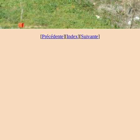
[
Précédente
][
Index
][
Suivante
]