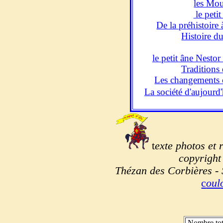
les Mou
le petit
De la préhistoire 
Histoire d
le petit âne Nesto
Traditions 
Les changements c
La société d'aujourd
t
exte photos et 
copyright 
Thézan des Corbières - 
c
ou
Nombre tot