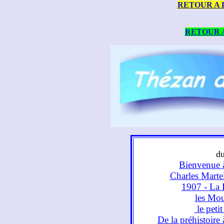
RETOUR A 
RETOUR 
d
Bienvenue 
Charles Martel 
1907 - La 
les Mou
le petit
De la préhistoire 