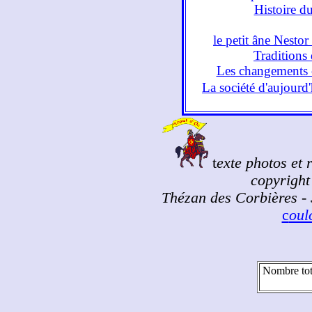
Histoire d
le petit âne Nesto
Traditions 
Les changements c
La société d'aujourd
t
exte photos et 
copyright 
Thézan des Corbières - 
c
ou
Nombre tot