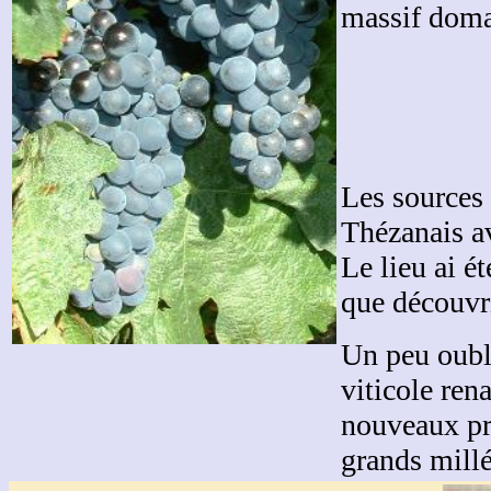
massif doma
Les sources 
Thézanais av
Le lieu ai é
que découvri
Un peu oubl
viticole ren
nouveaux pr
grands mill