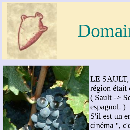
Domain
LE SAULT, l
région était
( Sault -> S
espagnol. )
S'il est un 
cinéma ", c'