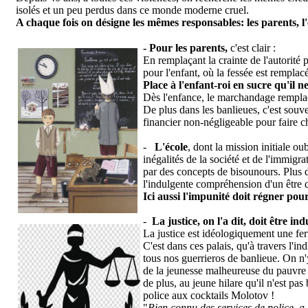
isolés et un peu perdus dans ce monde moderne cruel.
A chaque fois on désigne les mêmes responsables: les parents, l'é
- Pour les parents,
c'est clair :
En remplaçant la crainte de l'autorité
pour l'enfant, où la fessée est rempla
Place à l'enfant-roi en sucre qu'il n
Dès l'enfance, le marchandage remplace
De plus dans les banlieues, c'est souve
financier non-négligeable pour faire c
-
L'école
, dont la mission initiale ou
inégalités de la société et de l'immigr
par des concepts de bisounours. Plus d
l'indulgente compréhension d'un être qu
Ici aussi l'impunité doit régner po
-
La justice, on l'a dit, doit être i
La justice est idéologiquement une fer
C'est dans ces palais, qu'à travers l'in
tous nos guerrieros de banlieue. On n'
de la jeunesse malheureuse du pauvre d
de plus, au jeune hilare qu'il n'est pas
police aux cocktails Molotov !
"
Bien connu des services de police, a é