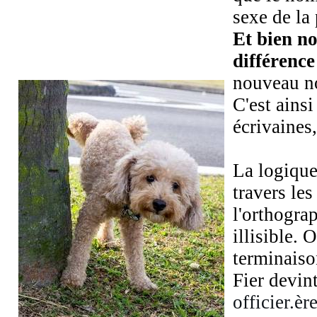
sexe de la
Et bien n
différence
nouveau no
C'est ains
écrivaines
La logique
travers les
l'orthogra
illisible.
terminaison
Fier devin
officier.ère