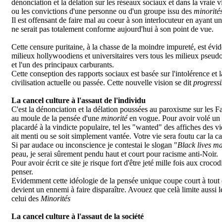
dénonciation et la délation sur les réseaux sociaux et dans la vraie 
ou les convictions d'une personne ou d'un groupe issu des
minorité
Il est offensant de faire mal au coeur à son interlocuteur en ayant 
ne serait pas totalement conforme aujourd'hui à son point de vue.
Cette censure puritaine, à la chasse de la moindre impureté, est évi
milieux hollywoodiens et universitaires vers tous les milieux pseudos 
et l'un des principaux carburants.
Cette conseption des rapports sociaux est basée sur l'intolérence et 
civilisation actuelle ou passée. Cette nouvelle vision se dit
progressi
La cancel culture à l'assaut de l'individu
C'est la dénonciation et la délation poussées au paroxisme sur les F
au moule de la pensée d'une
minorité
en vogue. Pour avoir volé un bi
placardé à la vindicte populaire, tel les "wanted" des affiches des v
ait menti ou se soit simplement vantée. Votre vie sera foutu car la 
Si par audace ou inconscience je contestai le slogan "
Black lives ma
peau, je serai sûrement pendu haut et court pour racisme anti-Noir.
Pour avoir écrit ce site je risque fort d'être jeté mille fois aux croc
penser.
Evidemment cette idéologie de la pensée unique coupe court à tout 
devient un ennemi à faire disparaître. Avouez que celà limite aussi l
celui des
Minorités
La cancel culture à l'assaut de la société