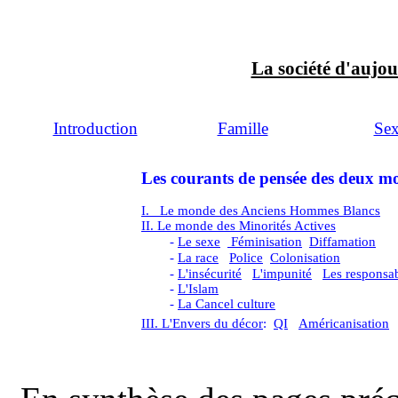
La société d'aujo
Introduction
Famille
Se
Les courants de pensée des deux m
I. Le monde des Anciens Hommes Blancs
II. Le monde des Minorités Actives
-
Le sexe
Féminisation
Diffamation
-
La race
Police
Colonisation
-
L'insécurité
L'impunité
Les responsa
-
L'Islam
-
La Cancel culture
III.
L'Envers du décor
:
QI
A
méricanisation