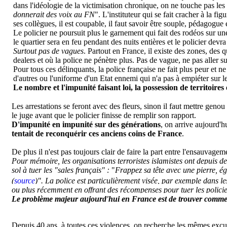
dans l'idéologie de la victimisation chronique, on ne touche pas le
donnerait des voix au FN
". L'instituteur qui se fait cracher à la fig
ses collègues, il est coupable, il faut savoir être souple, pédagogue 
Le policier ne poursuit plus le garnement qui fait des rodéos sur un
le quartier sera en feu pendant des nuits entières et le policier dev
Surtout pas de vagues
. Partout en France, il existe des zones, des 
dealers et où la police ne pénètre plus. Pas de vague, ne pas aller sur
Pour tous ces délinquants, la police française ne fait plus peur et 
d'autres ou l'uniforme d'un Etat ennemi qui n'a pas à empiéter sur le
Le nombre et l'impunité faisant loi, la possession de territoir
Les arrestations se feront avec des fleurs, sinon il faut mettre genou 
le juge avant que le policier finisse de remplir son rapport.
D'impunité en impunité sur des générations
, on arrive aujourd'h
tentait de reconquérir ces anciens coins de France
.
De plus il n'est pas toujours clair de faire la part entre l'ensauvage
Pour mémoire, les organisations terroristes islamistes ont depuis d
sol à tuer les
"sales français"
:
"
Frappez sa tête avec une pierre, égo
(
source
)
". La police est particulièrement visée, par exemple dans le
ou plus récemment
en offrant des récompenses pour tuer les polici
Le problème majeur aujourd'hui en France est de trouver comment
Depuis 40 ans, à toutes ces violences, on recherche les mêmes excu