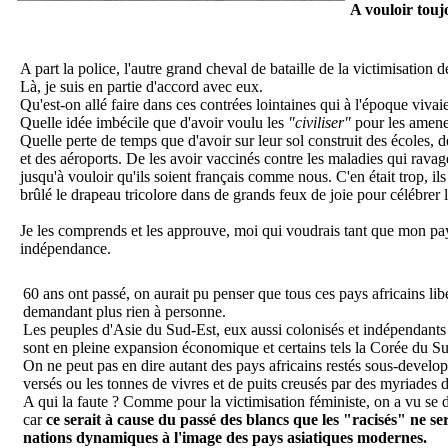
A vouloir touj
A part la police, l'autre grand cheval de bataille de la victimisation 
Là, je suis en partie d'accord avec eux.
Qu'est-on allé faire dans ces contrées lointaines qui à l'époque vivai
Quelle idée imbécile que d'avoir voulu les
"civiliser"
pour les amene
Quelle perte de temps que d'avoir sur leur sol construit des écoles, d
et des aéroports. De les avoir vaccinés contre les maladies qui rava
jusqu'à vouloir qu'ils soient français comme nous. C'en était trop, ils
brûlé le drapeau tricolore dans de grands feux de joie pour célébrer
Je les comprends et les approuve, moi qui voudrais tant que mon pay
indépendance.
60 ans ont passé, on aurait pu penser que tous ces pays africains li
demandant plus rien à personne.
Les peuples d'Asie du Sud-Est, eux aussi colonisés et indépendants
sont en pleine expansion économique et certains tels la Corée du Su
On ne peut pas en dire autant des pays africains restés sous-developp
versés ou les tonnes de vivres et de puits creusés par des myriades
A qui la faute ? Comme pour la victimisation féministe, on a vu se 
car
ce serait à cause du passé des blancs que les "racisés" ne s
nations dynamiques à l'image des pays asiatiques modernes.