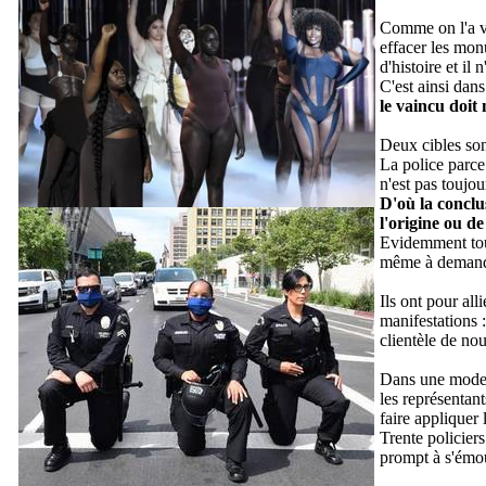
Comme on l'a vu
effacer les monu
d'histoire et il
C'est ainsi dan
le vaincu doit
Deux cibles son
La police parce 
n'est pas toujour
D'où la conclus
l'origine ou d
Evidemment toute
même à demande
Ils ont pour all
manifestations :
clientèle de no
Dans une mode v
les représentan
faire appliquer 
Trente
policiers
prompt à s'émou