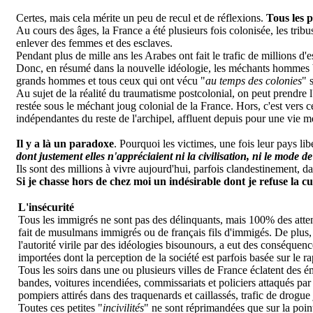
Certes, mais cela mérite un peu de recul et de réflexions.
Tous les p
Au cours des âges, la France a été plusieurs fois colonisée, les tribus
enlever des femmes et des esclaves.
Pendant plus de mille ans les Arabes ont fait le trafic de millions 
Donc, en résumé dans la nouvelle idéologie, les méchants hommes bl
grands hommes et tous ceux qui ont vécu "
au temps des colonies
" 
A
u sujet de la réalité du traumatisme postcolonial, on peut prendre
restée sous le méchant joug colonial de la France. Hors, c'est vers c
indépendantes du reste de l'archipel, affluent depuis pour une vie mei
Il y a là un paradoxe
. Pourquoi les victimes, une fois leur pays li
dont justement elles n'appréciaient ni la civilisation, ni le mode de 
Ils sont des millions à vivre aujourd'hui, parfois clandestinement, da
Si je chasse hors de chez moi un indésirable dont je refuse la 
L'insécurité
Tous les immigrés ne sont pas des délinquants, mais 100% des atten
fait de musulmans immigrés ou de français fils d'immigés. De plus,
l'autorité virile par des idéologies bisounours, a eut des conséquenc
importées dont la perception de la société est parfois basée sur le 
Tous les soirs dans une ou plusieurs villes de France éclatent des ém
bandes, voitures incendiées, commissariats et policiers attaqués par 
pompiers attirés dans des traquenards et caillassés, trafic de drogue
Toutes ces petites "
incivilités
" ne sont réprimandées que sur la poin