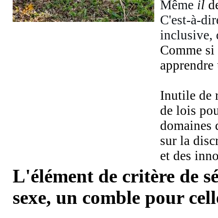
Même
i
l
d
C'est-à-di
inclusive,
Comme si n
apprendre u
Inutile de
de lois po
domaines d
sur la dis
et des in
L'élément de critère de s
sexe, un comble pour celle