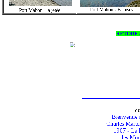
Port Mahon - Falaises
Port Mahon - la jetée
RETOUR 
d
Bienvenue 
Charles Martel 
1907 - La 
les Mou