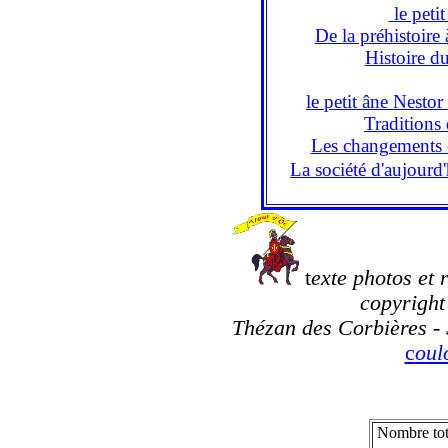
le petit
De la préhistoire 
Histoire d
le petit âne Nesto
Traditions 
Les changements c
La société d'aujourd
t
exte photos et 
copyright 
Thézan des Corbières - 
c
ou
Nombre tot