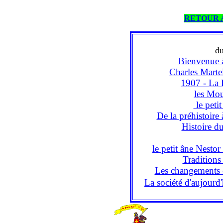
RETOUR 
d
Bienvenue 
Charles Martel 
1907 - La 
les Mou
le petit
De la préhistoire 
Histoire d
le petit âne Nesto
Traditions 
Les changements c
La société d'aujourd