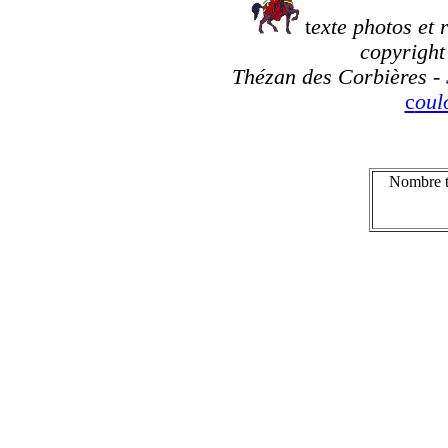
t
exte photos et 
copyright 
Thézan des Corbières - 
c
ou
Nombre to